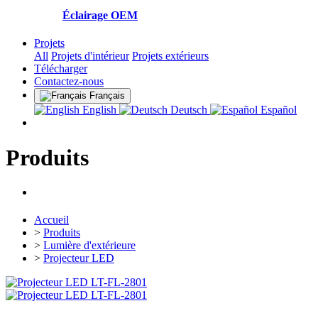
Éclairage OEM
Projets
All
Projets d'intérieur
Projets extérieurs
Télécharger
Contactez-nous
Français
English
Deutsch
Español
Produits
Accueil
>
Produits
>
Lumière d'extérieure
>
Projecteur LED