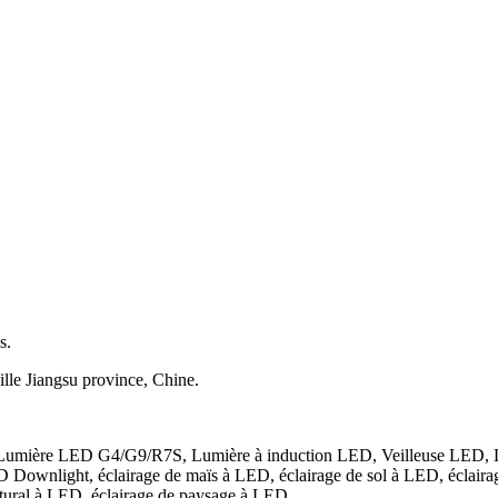
s.
lle Jiangsu province, Chine.
Lumière LED G4/G9/R7S, Lumière à induction LED, Veilleuse LED, L
wnlight, éclairage de maïs à LED, éclairage de sol à LED, éclairage 
tural à LED, éclairage de paysage à LED.