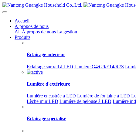
Accueil
À propos de nous
All
À propos de nous
La gestion
Produits
Éclairage intérieur
Éclairage sur rail à LED
Lumière G4/G9/E14/R7S
Lumiè
Lumière d'extérieure
Lumière encastrée à LED
Lumière de fontaine à LED
Lu
Lèche mur LED
Lumière de pelouse à LED
Lumière ind
Éclairage spécialisé