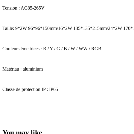
Tension : AC85-265V
Taille: 9*2W 96*96*150mm/16*2W 135*135*215mm/24*2W 17
Couleurs émettrices : R / Y / G / B / W / WW / RGB
Matériau : aluminium
Classe de protection IP : IP65
You may like