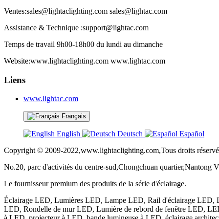
Ventes:sales@lightaclighting.com sales@lightac.com
Assistance & Technique :support@lightac.com
Temps de travail 9h00-18h00 du lundi au dimanche
Website:www.lightaclighting.com www.lightac.com
Liens
www.lightac.com
Français
English
Deutsch
Español
Copyright © 2009-2022,www.lightaclighting.com,Tous droits réservé
No.20, parc d'activités du centre-sud,Chongchuan quartier,Nantong Vi
Le fournisseur premium des produits de la série d'éclairage.
Éclairage LED, Lumières LED, Lampe LED, Rail d'éclairage LED, 
LED, Rondelle de mur LED, Lumière de rebord de fenêtre LED, LED Do
à LED, projecteur à LED, bande lumineuse à LED, éclairage architec