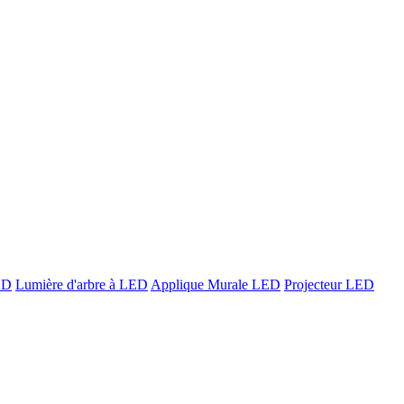
ED
Lumière d'arbre à LED
Applique Murale LED
Projecteur LED