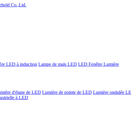
re LED à induction
Lampe de maïs LED
LED Fenêtre Lumière
mière d'étape de LED
Lumière de pointe de LED
Lumière ondulée L
ustrielle à LED