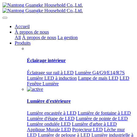
Accueil
À propos de nous
All
À propos de nous
La gestion
Produits
Éclairage intérieur
Éclairage sur rail à LED
Lumière G4/G9/E14/R7S
Lumière LED à induction
Lampe de maïs LED
LED
Fenêtre Lumière
Lumière d'extérieure
Lumière encastrée à LED
Lumière de fontaine à LED
Lumière d'étape de LED
Lumière de pointe de LED
Lumière ondulée LED
Lumière d'arbre à LED
Applique Murale LED
Projecteur LED
Lèche mur
LED
Lumière de pelouse à LED
Lumière industrielle à