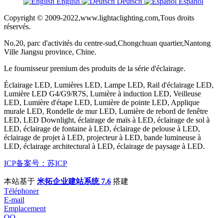
English
Deutsch
Español
Copyright © 2009-2022,www.lightaclighting.com,Tous droits
réservés.
No.20, parc d'activités du centre-sud,Chongchuan quartier,Nantong
Ville Jiangsu province, Chine.
Le fournisseur premium des produits de la série d'éclairage.
Éclairage LED, Lumières LED, Lampe LED, Rail d'éclairage LED,
Lumière LED G4/G9/R7S, Lumière à induction LED, Veilleuse
LED, Lumière d'étape LED, Lumière de pointe LED, Applique
murale LED, Rondelle de mur LED, Lumière de rebord de fenêtre
LED, LED Downlight, éclairage de maïs à LED, éclairage de sol à
LED, éclairage de fontaine à LED, éclairage de pelouse à LED,
éclairage de projet à LED, projecteur à LED, bande lumineuse à
LED, éclairage architectural à LED, éclairage de paysage à LED.
ICP备案号：苏ICP
本站基于
米拓企业建站系统 7.6
搭建
Téléphoner
E-mail
Emplacement
QQ