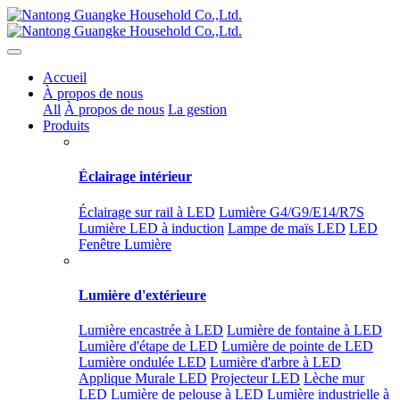
Accueil
À propos de nous
All
À propos de nous
La gestion
Produits
Éclairage intérieur
Éclairage sur rail à LED
Lumière G4/G9/E14/R7S
Lumière LED à induction
Lampe de maïs LED
LED
Fenêtre Lumière
Lumière d'extérieure
Lumière encastrée à LED
Lumière de fontaine à LED
Lumière d'étape de LED
Lumière de pointe de LED
Lumière ondulée LED
Lumière d'arbre à LED
Applique Murale LED
Projecteur LED
Lèche mur
LED
Lumière de pelouse à LED
Lumière industrielle à