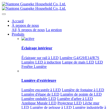
Accueil
À propos de nous
All
À propos de nous
La gestion
Produits
Éclairage intérieur
Éclairage sur rail à LED
Lumière G4/G9/E14/R7S
Lumière LED à induction
Lampe de maïs LED
LED
Fenêtre Lumière
Lumière d'extérieure
Lumière encastrée à LED
Lumière de fontaine à LED
Lumière d'étape de LED
Lumière de pointe de LED
Lumière ondulée LED
Lumière d'arbre à LED
Applique Murale LED
Projecteur LED
Lèche mur
LED
Lumière de pelouse à LED
Lumière industrielle à