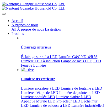
Accueil
À propos de nous
All
À propos de nous
La gestion
Produits
Éclairage intérieur
Éclairage sur rail à LED
Lumière G4/G9/E14/R7S
Lumière LED à induction
Lampe de maïs LED
LED
Fenêtre Lumière
Lumière d'extérieure
Lumière encastrée à LED
Lumière de fontaine à LED
Lumière d'étape de LED
Lumière de pointe de LED
Lumière ondulée LED
Lumière d'arbre à LED
Applique Murale LED
Projecteur LED
Lèche mur
LED
Lumière de pelouse à LED
Lumière industrielle à