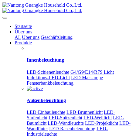
Startseite
Über uns
All
Über uns
Geschäftsleitung
Produkte
Innenbeleuchtung
LED-Schienenleuchte
G4/G9/E14/R7S Licht
Induktions-LED-Licht
LED Maislampe
Fensterbankbeleuchtung
Außenbeleuchtung
LED-Einbauleuchte
LED-Brunnenlicht
LED-
Stufenlicht
LED-Spitzenlicht
LED-Welllicht
LED-
Baumlicht
LED-Wandleuchte
LED-Projektlicht
LED-
Wandfluter
LED Rasenbeleuchtung
LED-
Industrieleuchte