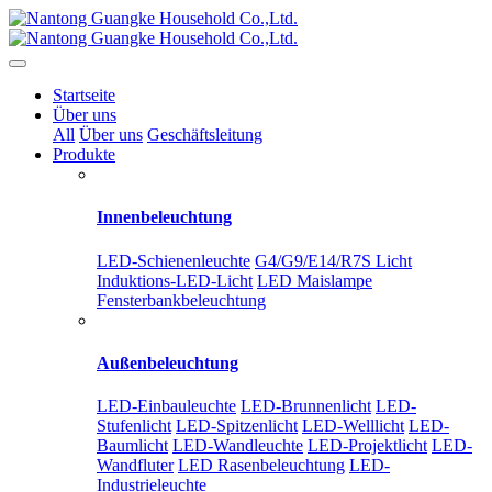
Startseite
Über uns
All
Über uns
Geschäftsleitung
Produkte
Innenbeleuchtung
LED-Schienenleuchte
G4/G9/E14/R7S Licht
Induktions-LED-Licht
LED Maislampe
Fensterbankbeleuchtung
Außenbeleuchtung
LED-Einbauleuchte
LED-Brunnenlicht
LED-
Stufenlicht
LED-Spitzenlicht
LED-Welllicht
LED-
Baumlicht
LED-Wandleuchte
LED-Projektlicht
LED-
Wandfluter
LED Rasenbeleuchtung
LED-
Industrieleuchte