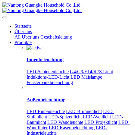
Startseite
Über uns
All
Über uns
Geschäftsleitung
Produkte
Innenbeleuchtung
LED-Schienenleuchte
G4/G9/E14/R7S Licht
Induktions-LED-Licht
LED Maislampe
Fensterbankbeleuchtung
Außenbeleuchtung
LED-Einbauleuchte
LED-Brunnenlicht
LED-
Stufenlicht
LED-Spitzenlicht
LED-Welllicht
LED-
Baumlicht
LED-Wandleuchte
LED-Projektlicht
LED-
Wandfluter
LED Rasenbeleuchtung
LED-
Industrieleuchte