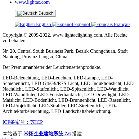
www.lightac.com
Deutsch
English
Español
Français
Copyright © 2009-2022, www.lightaclighting.com, Alle Rechte
vorbehalten.
Nr. 20, Central South Business Park, Bezirk Chongchuan, Stadt
Nantong, Provinz Jiangsu, China
Der Premiumanbieter der Leuchtenserienprodukte.
LED-Beleuchtung, LED-Leuchten, LED-Lampe, LED-
Schienenlicht, LED-G4/G9/R7S-Licht, LED-Induktionslicht, LED-
Nachtlicht, LED-Stufenlicht, LED-Spitzenlicht, LED-Wandlicht,
LED-Wandfluter, LED-Fensterbanklicht, LED Downlight, LED-
Maislicht, LED-Bodenlicht, LED-Brunnenlicht, LED-Rasenlicht,
LED-Projektlicht, LED-Strahler, LED-Streifenlicht, LED-
Architekturbeleuchtung, LED-Landschaftsbeleuchtung.
ICP备案号：苏ICP
本站基于
米拓企业建站系统 7.6
搭建