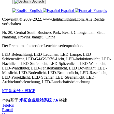
Deutsch
English
Español
Français
Copyright © 2009-2022, www.lightaclighting.com, Alle Rechte
vorbehalten.
Nr. 20, Central South Business Park, Bezirk Chongchuan, Stadt
Nantong, Provinz Jiangsu, China
Der Premiumanbieter der Leuchtenserienprodukte.
LED-Beleuchtung, LED-Leuchten, LED-Lampe, LED-
Schienenlicht, LED-G4/G9/R7S-Licht, LED-Induktionslicht, LED-
Nachtlicht, LED-Stufenlicht, LED-Spitzenlicht, LED-Wandlicht,
LED-Wandfluter, LED-Fensterbanklicht, LED Downlight, LED-
Maislicht, LED-Bodenlicht, LED-Brunnenlicht, LED-Rasenlicht,
LED-Projektlicht, LED-Strahler, LED-Streifenlicht, LED-
Architekturbeleuchtung, LED-Landschaftsbeleuchtung.
ICP备案号：苏ICP
本站基于
米拓企业建站系统 7.6
搭建
Telefon
E-mail