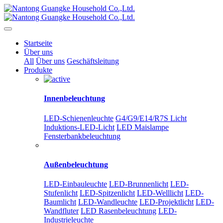
Startseite
Über uns
All
Über uns
Geschäftsleitung
Produkte
Innenbeleuchtung
LED-Schienenleuchte
G4/G9/E14/R7S Licht
Induktions-LED-Licht
LED Maislampe
Fensterbankbeleuchtung
Außenbeleuchtung
LED-Einbauleuchte
LED-Brunnenlicht
LED-
Stufenlicht
LED-Spitzenlicht
LED-Welllicht
LED-
Baumlicht
LED-Wandleuchte
LED-Projektlicht
LED-
Wandfluter
LED Rasenbeleuchtung
LED-
Industrieleuchte