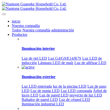
inicio
Nuestra compañía
Todos
Nuestra compañía
administración
Productos
Iluminación interior
Luz de riel LED
Luz G4/G9/E14/R7S
Luz LED de
inducción
Lámpara LED de maíz
Luz de alféizar LED
Iluminación exterior
Luz LED enterrada
luz de la piscina LED
Luz de paso
LED
Luz de punta LED
Luz LED corrugada
Árbol de
luces LED
Luz de pared LED
proyecto de luz LED
Bañador de pared LED
Luz de césped LED
Iluminación industrial LED