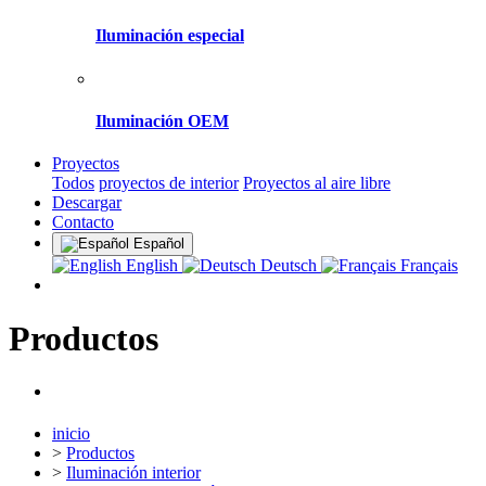
Iluminación especial
Iluminación OEM
Proyectos
Todos
proyectos de interior
Proyectos al aire libre
Descargar
Contacto
Español
English
Deutsch
Français
Productos
inicio
>
Productos
>
Iluminación interior