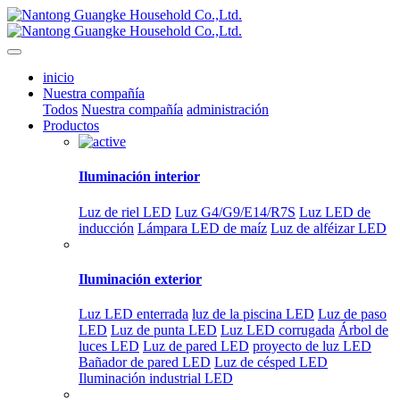
inicio
Nuestra compañía
Todos
Nuestra compañía
administración
Productos
Iluminación interior
Luz de riel LED
Luz G4/G9/E14/R7S
Luz LED de
inducción
Lámpara LED de maíz
Luz de alféizar LED
Iluminación exterior
Luz LED enterrada
luz de la piscina LED
Luz de paso
LED
Luz de punta LED
Luz LED corrugada
Árbol de
luces LED
Luz de pared LED
proyecto de luz LED
Bañador de pared LED
Luz de césped LED
Iluminación industrial LED