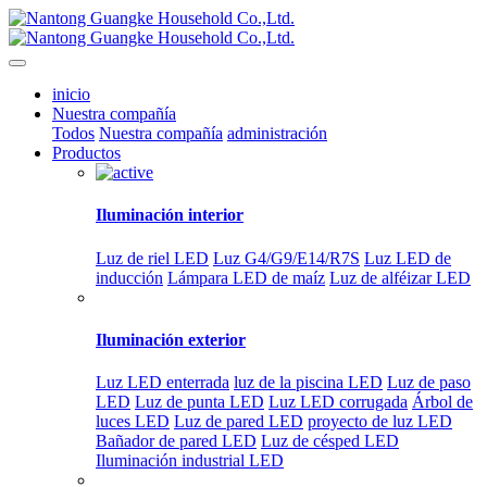
inicio
Nuestra compañía
Todos
Nuestra compañía
administración
Productos
Iluminación interior
Luz de riel LED
Luz G4/G9/E14/R7S
Luz LED de
inducción
Lámpara LED de maíz
Luz de alféizar LED
Iluminación exterior
Luz LED enterrada
luz de la piscina LED
Luz de paso
LED
Luz de punta LED
Luz LED corrugada
Árbol de
luces LED
Luz de pared LED
proyecto de luz LED
Bañador de pared LED
Luz de césped LED
Iluminación industrial LED