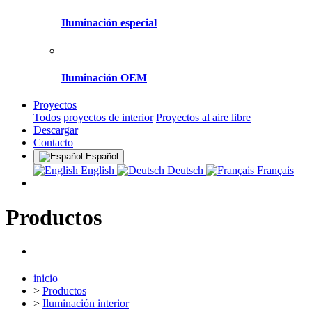
Iluminación especial
Iluminación OEM
Proyectos
Todos
proyectos de interior
Proyectos al aire libre
Descargar
Contacto
Español
English
Deutsch
Français
Productos
inicio
>
Productos
>
Iluminación interior