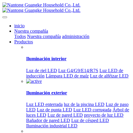
inicio
Nuestra compañía
Todos
Nuestra compañía
administración
Productos
Iluminación interior
Luz de riel LED
Luz G4/G9/E14/R7S
Luz LED de
inducción
Lámpara LED de maíz
Luz de alféizar LED
Iluminación exterior
Luz LED enterrada
luz de la piscina LED
Luz de paso
LED
Luz de punta LED
Luz LED corrugada
Árbol de
luces LED
Luz de pared LED
proyecto de luz LED
Bañador de pared LED
Luz de césped LED
Iluminación industrial LED