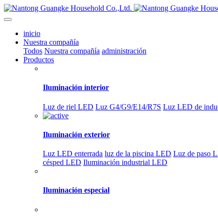
inicio
Nuestra compañía
Todos
Nuestra compañía
administración
Productos
Iluminación interior
Luz de riel LED
Luz G4/G9/E14/R7S
Luz LED de indu
Iluminación exterior
Luz LED enterrada
luz de la piscina LED
Luz de paso 
césped LED
Iluminación industrial LED
Iluminación especial