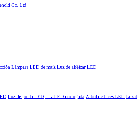
cción
Lámpara LED de maíz
Luz de alféizar LED
LED
Luz de punta LED
Luz LED corrugada
Árbol de luces LED
Luz 